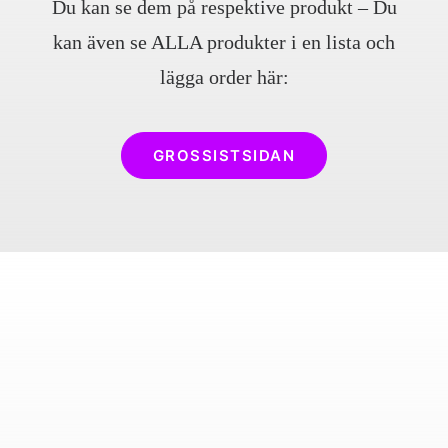
Du kan se dem på respektive produkt – Du
kan även se ALLA produkter i en lista och
lägga order här:
GROSSISTSIDAN