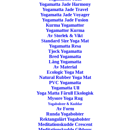
VISA MIG VÄGEN TILL SUCCÉ!
Yogamatta Jade Harmony
Yogamatta Jade Travel
Yogamatta Jade Voyager
Yogamatta Jade Fusion
Kurma Yogamattor
Yogamattor Kurma
Av Storlek & Vikt
Standard Size Yoga Mat
Yogamatta Resa
Tjock Yogamatta
Bred Yogamatta
Lång Yogamatta
Av Material
Ecologic Yoga Mat
Natural Rubber Yoga Mat
PVC Yogamatta
Vi har 3 olika shoppar – japp… 🙂
Yogamatta Ull
Yoga Matta Fårull Ekologisk
Mysore Yoga Rug
Yogabolster & Kuddar
Av Form
Runda Yogabolster
Rektangulärt Yogabolster
Meditationskudde Crescent
Meditationskudde Gibbous