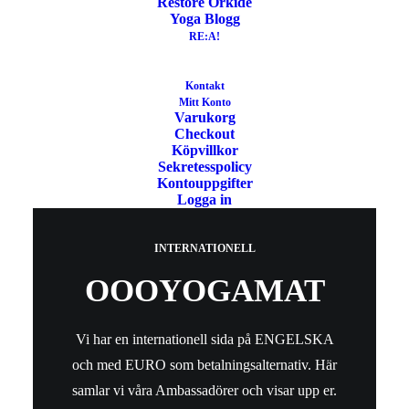
Restore Orkide
del tävlingar.
Yoga Blogg
RE:A!
Kontakt
OOOYOGAMATTA
Mitt Konto
Varukorg
Checkout
Köpvillkor
Sekretesspolicy
Kontouppgifter
Logga in
INTERNATIONELL
OOOYOGAMAT
Vi har en internationell sida på ENGELSKA
och med EURO som betalningsalternativ. Här
samlar vi våra Ambassadörer och visar upp er.