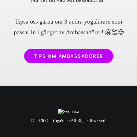
Tipsa oss gärna om 3 andra yogalärare som
passar in i gänget av Ambassadörer! 🤗🥰😍
TIPS OM AMBASSADÖRER
©
2026 OurYogaShop All Rights Reserved.