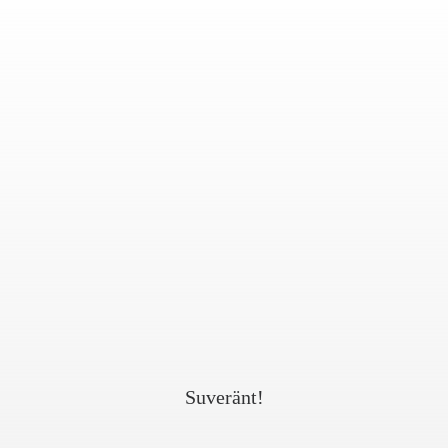
Suveränt!