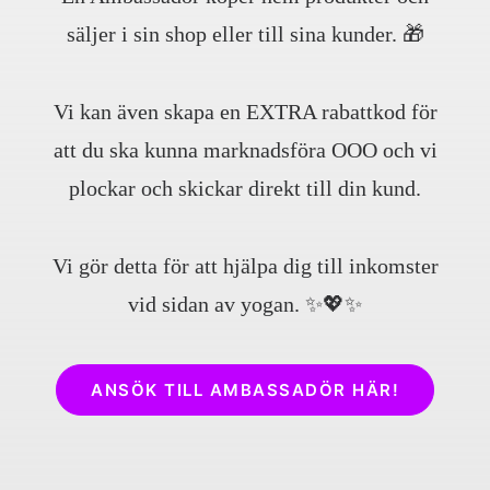
säljer i sin shop eller till sina kunder. 🎁
Vi kan även skapa en EXTRA rabattkod för
att du ska kunna marknadsföra OOO och vi
plockar och skickar direkt till din kund.
Vi gör detta för att hjälpa dig till inkomster
vid sidan av yogan. ✨💖✨
ANSÖK TILL AMBASSADÖR HÄR!