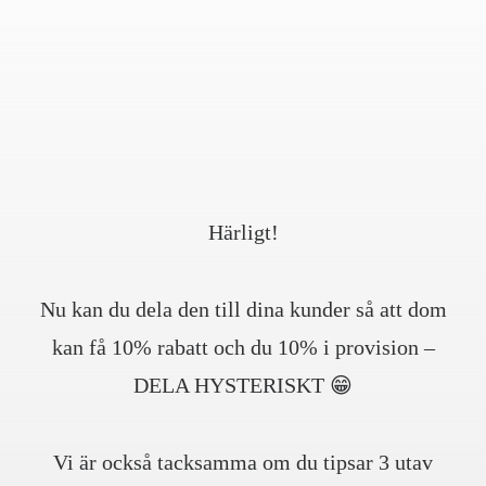
Härligt!
Nu kan du dela den till dina kunder så att dom
kan få 10% rabatt och du 10% i provision –
DELA HYSTERISKT 😁
Vi är också tacksamma om du tipsar 3 utav