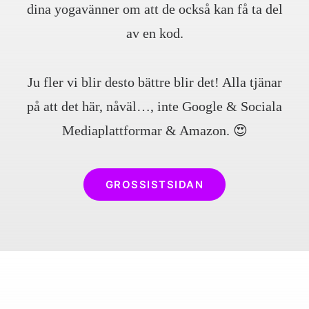
dina yogavänner om att de också kan få ta del
av en kod.
Ju fler vi blir desto bättre blir det! Alla tjänar
på att det här, nåväl…, inte Google & Sociala
Mediaplattformar & Amazon. 😍
GROSSISTSIDAN