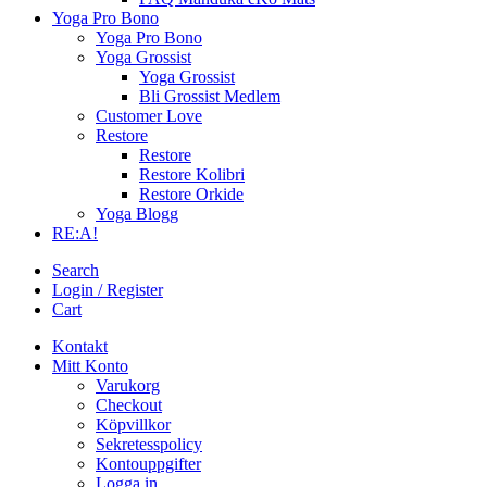
Yoga Pro Bono
Yoga Pro Bono
Yoga Grossist
Yoga Grossist
Bli Grossist Medlem
Customer Love
Restore
Restore
Restore Kolibri
Restore Orkide
Yoga Blogg
RE:A!
Search
Login / Register
Cart
Kontakt
Mitt Konto
Varukorg
Checkout
Köpvillkor
Sekretesspolicy
Kontouppgifter
Logga in