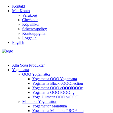
Kontakt
Mitt Konto
Varukorg
Checkout
Köpvillkor
Sekretesspolicy
Kontouppgifter
Logga in
English
Alla Yoga Produkter
Yogamatta
OOO Yogamattor
Yogamatta OOO Yogamatta
Yogamatta Black cOOOllection
Yogamatta OOO cOOOlOOOr
Yogamatta OOO lOOOng
Yoga Ullmatta OOO wOOOl
Manduka Yogamattor
Yogamattor Manduka
Yogamatta Manduka PRO 6mm