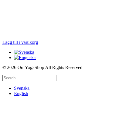
Lägg till i varukorg
©
2026 OurYogaShop All Rights Reserved.
Svenska
English