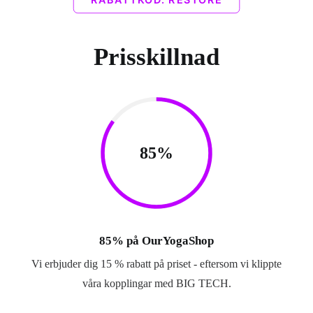
Prisskillnad
85%
85% på OurYogaShop
Vi erbjuder dig 15 % rabatt på priset - eftersom vi klippte
våra kopplingar med BIG TECH.