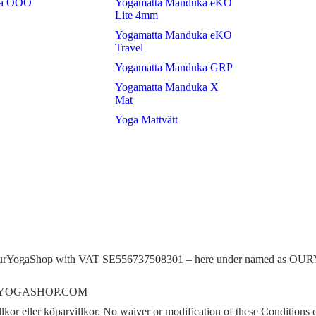
ta OOO
Yogamatta Manduka eKO
Lite 4mm
Yogamatta Manduka eKO
Travel
Yogamatta Manduka GRP
Yogamatta Manduka X
Mat
Yoga Mattvätt
 AB/OurYogaShop with VAT SE556737508301 – here under named a
om OURYOGASHOP.COM
a villkor eller köparvillkor. No waiver or modification of these Cond