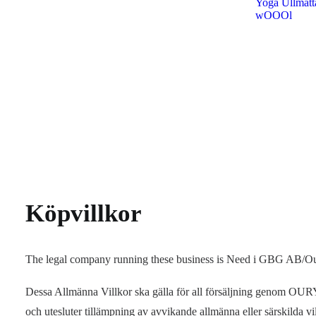
Yoga Ullmat
wOOOl
Köpvillkor
The legal company running these business is Need i GBG
Dessa Allmänna Villkor ska gälla för all försäljning gen
och utesluter tillämpning av avvikande allmänna eller särskild