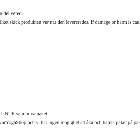
n delivered.
vilket skick produkten var när den levererades. If damage or harm is cau
 INTE som privatpaket.
 OurYogaShop och vi har ingen möjlighet att åka och hämta paket på pak