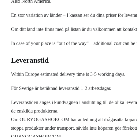
Also North America.
En stor variation av länder – I kassan ser du dina priser för levera
Om ditt land inte finns med på listan är du välkommen att kontakt
In case of your place is ”out of the way” – additional cost can be
Leveranstid
Within Europe estimated delivery time is 3-5 working days.
För Sverige är beräknad leveranstid 1-2 arbetsdagar.
Leveranstiden anges i kundvagnen i anslutning till de olika lev
de enskilda produkterna.
Om OURYOGASHOP.COM har anledning att ifrågasätta köparens so
stoppa produkter under transport, såvida inte köparen gör förskott
OURYOGASHOP.COM.