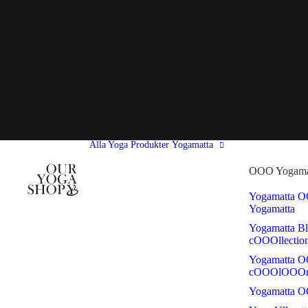
Alla Yoga Produkter
Yogamatta
OOO Yogama
Yogamatta 
Yogamatta
Yogamatta B
cOOOllectio
Yogamatta 
cOOOlOOO
Yogamatta 