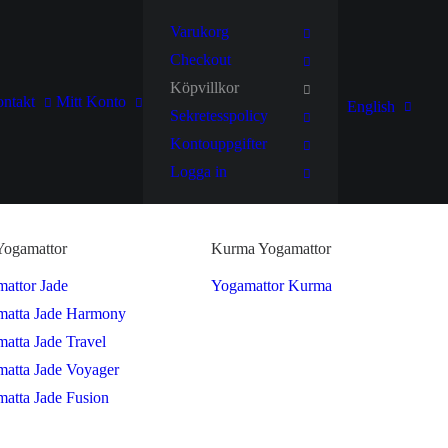
Varukorg
Checkout
Köpvillkor
ntakt
Mitt Konto
English
Sekretesspolicy
Kontouppgifter
Logga in
Yogamattor
Kurma Yogamattor
attor Jade
Yogamattor Kurma
matta Jade Harmony
atta Jade Travel
atta Jade Voyager
atta Jade Fusion