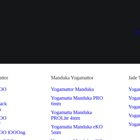
Ko
ttor
Manduka Yogamattor
Jade 
OOO
Yogamattor Manduka
Yogam
Yogamatta Manduka PRO
Yoga
lack
6mm
Yogam
n
Yogamatta Manduka
Yogam
OOO
PROLite 4mm
r
Yogam
Yogamatta Manduka eKO
OOO lOOOng
5mm