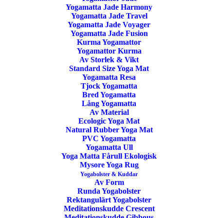
snabbtorkande. Perfekt för ansikte, kropp och händer!
Yogamatta Jade Harmony
Yogamatta Jade Travel
0,2 kg; 67x40cm
Yogamatta Jade Voyager
Yogamatta Jade Fusion
Kurma Yogamattor
Slut i lager
Yogamattor Kurma
Av Storlek & Vikt
Standard Size Yoga Mat
Yogamatta Resa
Artikelnummer
MD21516
Tjock Yogamatta
Bred Yogamatta
Kategorier
Equa Handduk
,
Yoga Tillbehör
,
Yoga
Lång Yogamatta
Av Material
Handduk
,
Manduka
Ecologic Yoga Mat
Etiketter
Yoga Handduk
,
coral
,
eQua Matt &
Natural Rubber Yoga Mat
PVC Yogamatta
Handdukar Manduka
,
eQua Handduk
Yogamatta Ull
Yoga Matta Fårull Ekologisk
Mysore Yoga Rug
Yogabolster & Kuddar
Share
Av Form
Runda Yogabolster
Rektangulärt Yogabolster
Meditationskudde Crescent
Meditationskudde Gibbous