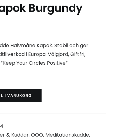
Kapok Burgundy
nde
dde Halvmåne Kapok. Stabil och ger
illverkad i Europa. Välgjord, Giftfri,
 “Keep Your Circles Positive”
r.
LL I VARUKORG
4
er & Kuddar
,
OOO
,
Meditationskudde
,