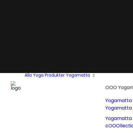
Alla Yoga Produkter
Yogamatta
OOO Yogam
Yogamatta
Yogamatta
Yogamatta 
cOOOllecti