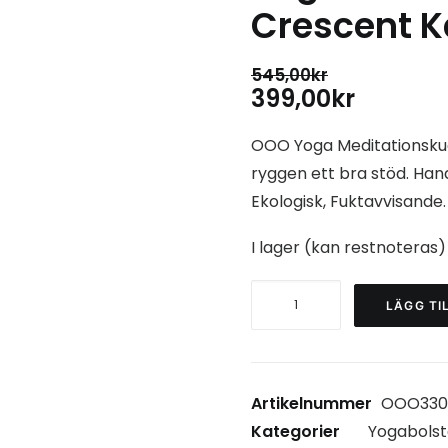
Crescent 
545,00
kr
Det
Det
399,00
kr
ursprungliga
nuvara
OOO Yoga Meditationsku
priset
priset
ryggen ett bra stöd. Handt
var:
är:
Ekologisk, Fuktavvisande.
545,00kr.
399,00k
I lager (kan restnoteras)
Yoga
LÄGG TI
Meditationskudde
Crescent
Kapok
Artikelnummer
OOO330
Burgundy
Kategorier
Yogabolst
mängd