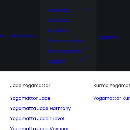
Varukorg
Checkout
Köpvillkor
kt
Mitt Konto
English
Sekretesspolicy
Kontouppgifter
Logga in
Jade Yogamattor
Kurma Yogamat
Yogamattor Jade
Yogamattor Ku
Yogamatta Jade Harmony
Yogamatta Jade Travel
Yogamatta Jade Voyager