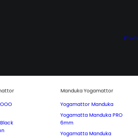
Konta
attor
Manduka Yogamattor
 OOO
Yogamattor Manduka
Yogamatta Manduka PRO
Black
6mm
on
Yogamatta Manduka