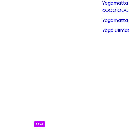
Yogamatta
cOOOlOOO
Yogamatta
Yoga Ullm
REA!