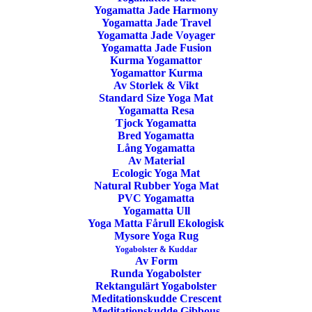
Yogamatta Jade Harmony
Yogamatta Jade Travel
Yogamatta Jade Voyager
Yogamatta Jade Fusion
Kurma Yogamattor
Yogamattor Kurma
Av Storlek & Vikt
Standard Size Yoga Mat
Yogamatta Resa
Tjock Yogamatta
Bred Yogamatta
Lång Yogamatta
Av Material
Ecologic Yoga Mat
Natural Rubber Yoga Mat
Yoga Meditationskudde
PVC Yogamatta
Yogamatta Ull
Yoga Matta Fårull Ekologisk
Rund Bovete Naturvit
Mysore Yoga Rug
Yogabolster & Kuddar
Av Form
599,00
kr
Runda Yogabolster
Rektangulärt Yogabolster
Meditationskudde Crescent
OOO Yoga Meditationskudde Rund Bovete. Stabil och ger
Meditationskudde Gibbous