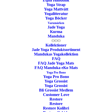
Equa Handduk
Yoga Strap
Yoga Mattvätt
Share
Yogalitteratur
Yoga Böcker
Varumärken
Jade Yoga
Kurma
BESKRIVNING
Manduka
OOO
YTTERLIGARE INFORMATION
REVIEWS 
Kollektioner
Jade Yoga Produktsortiment
Mandukas Yogakollektion
FAQ
FAQ Jade Yoga Mats
FAQ Manduka eKo Mats
Yoga Pro Bono
Yoga Pro Bono
Yoga Grossist
Yoga Grossist
Bli Grossist Medlem
Customer Love
Restore
Restore
Restore Kolibri