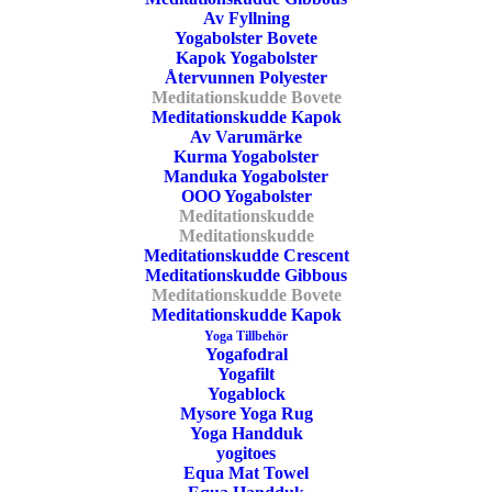
ryggen ett bra stöd. Handtillverkad i Europa. Välgjord,
Av Fyllning
Yogabolster Bovete
Giftfri, Ekologisk, Fuktavvisande. “Keep Your Circles
Kapok Yogabolster
Positive”
Återvunnen Polyester
Meditationskudde Bovete
Meditationskudde Kapok
I lager
Av Varumärke
Kurma Yogabolster
Manduka Yogabolster
Yoga
LÄGG TILL I VARUKORG
OOO Yogabolster
Meditationskudde
Meditationskudde
Meditationskudde
Rund
Meditationskudde Crescent
Bovete
Meditationskudde Gibbous
Meditationskudde Bovete
Artikelnummer
OOO3401
Naturvit
Meditationskudde Kapok
Kategorier
Yogabolster & Kuddar
,
OOO
,
mängd
Yoga Tillbehör
Yogafodral
Meditationskudde
,
Meditationskudde
Yogafilt
Rund
,
Meditationskudde Bovete
Yogablock
Mysore Yoga Rug
Etiketter
Zafu
,
Bovete
,
Ekologisk
Yoga Handduk
Meditationskudde
,
Round
,
Naturvit
yogitoes
Equa Mat Towel