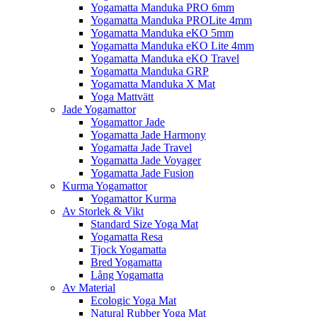
Yogamatta Manduka PRO 6mm
Yogamatta Manduka PROLite 4mm
Yogamatta Manduka eKO 5mm
Yogamatta Manduka eKO Lite 4mm
Yogamatta Manduka eKO Travel
Yogamatta Manduka GRP
Yogamatta Manduka X Mat
Yoga Mattvätt
Jade Yogamattor
Yogamattor Jade
Yogamatta Jade Harmony
Yogamatta Jade Travel
Yogamatta Jade Voyager
Yogamatta Jade Fusion
Kurma Yogamattor
Yogamattor Kurma
Av Storlek & Vikt
Standard Size Yoga Mat
Yogamatta Resa
Tjock Yogamatta
Bred Yogamatta
Lång Yogamatta
Av Material
Ecologic Yoga Mat
Natural Rubber Yoga Mat