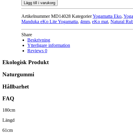
eKo
Lägg till i varukorg
Lite
Manduka
Artikelnummer
MD14028
Kategorier
Yogamatta Eko
,
Yoga
Acai
Manduka eKo Lite Yogamatta
,
4mm
,
eKo mat
,
Natural Ru
Midnight
4mm
mängd
Share
Beskrivning
Ytterligare information
Reviews
0
Ekologisk Produkt
Naturgummi
Hållbarhet
FAQ
180
cm
Längd
61
cm