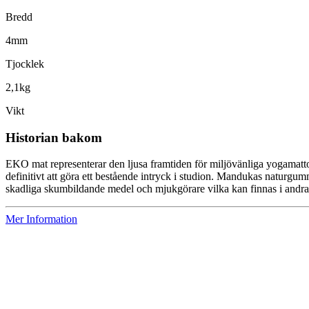
Bredd
4
mm
Tjocklek
2,1
kg
Vikt
Historian bakom
EKO mat representerar den ljusa framtiden för miljövänliga yogama
definitivt att göra ett bestående intryck i studion. Mandukas naturgum
skadliga skumbildande medel och mjukgörare vilka kan finnas i andra
Mer Information