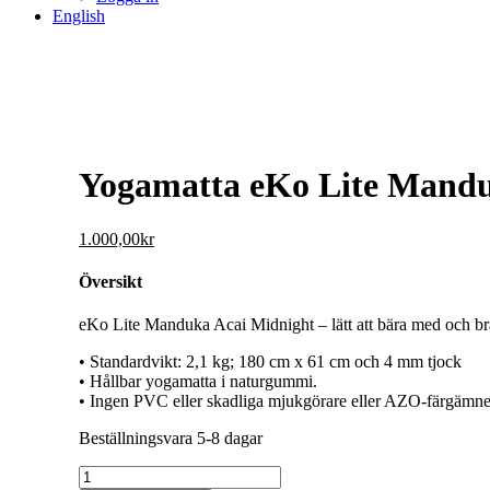
English
Yogamatta eKo Lite Mand
1.000,00
kr
Översikt
eKo Lite Manduka Acai Midnight – lätt att bära med och bra
• Standardvikt: 2,1 kg; 180 cm x 61 cm och 4 mm tjock
• Hållbar yogamatta i naturgummi.
• Ingen PVC eller skadliga mjukgörare eller AZO-färgämne
Beställningsvara 5-8 dagar
Yogamatta