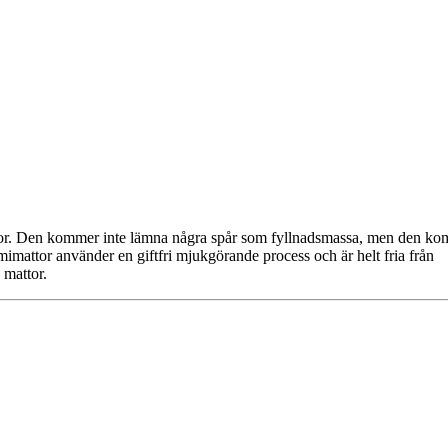
ttor. Den kommer inte lämna några spår som fyllnadsmassa, men den k
mimattor använder en giftfri mjukgörande process och är helt fria från
 mattor.