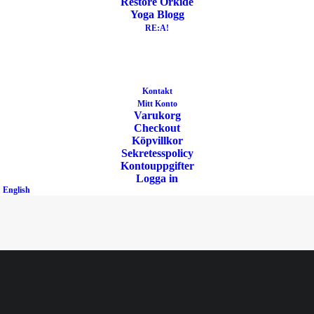
Restore Orkide
Yoga Blogg
RE:A!
Hållbarhet
Kontakt
Mitt Konto
Varukorg
Checkout
Köpvillkor
Sekretesspolicy
Kontouppgifter
Logga in
FAQ
English