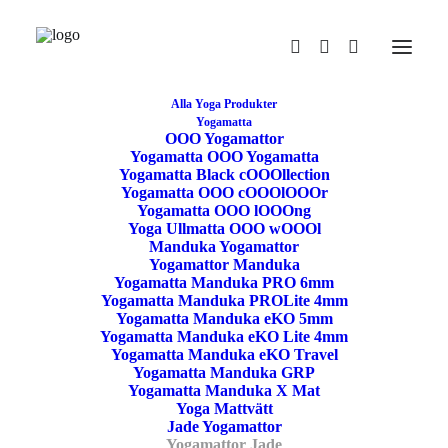
Alla Yoga Produkter
Yogamatta
OOO Yogamattor
Yogamatta OOO Yogamatta
Yogamatta Black cOOOllection
Yogamatta OOO cOOOlOOOr
Yogamatta OOO lOOOng
Yoga Ullmatta OOO wOOOl
Manduka Yogamattor
Yogamattor Manduka
Yogamatta Manduka PRO 6mm
Yogamatta Jade
Yogamatta Manduka PROLite 4mm
Yogamatta Manduka eKO 5mm
Yogamatta Manduka eKO Lite 4mm
Harmony Kiwi Green
Yogamatta Manduka eKO Travel
Yogamatta Manduka GRP
Yogamatta Manduka X Mat
1.150,00
kr
Yoga Mattvätt
Jade Yogamattor
Yogamattor Jade