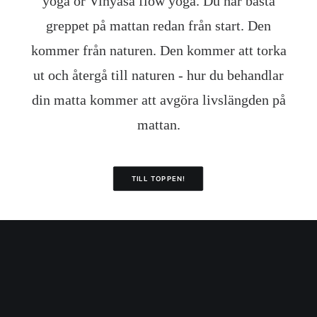
yoga or Vinyasa flow yoga. Du har bästa
greppet på mattan redan från start. Den
kommer från naturen. Den kommer att torka
ut och återgå till naturen - hur du behandlar
din matta kommer att avgöra livslängden på
mattan.
TILL TOPPEN!