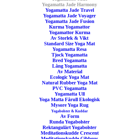
Översikt
Yogamatta Jade Harmony
Yogamatta Jade Travel
Yogamatta Jade Voyager
Jade Harmony Kiwi Green – Tillverkad av naturgummi
Yogamatta Jade Fusion
från gummiträd vilket ger dig den mjukaste mest
Kurma Yogamattor
Yogamattor Kurma
stötdämpande känslan.
Av Storlek & Vikt
Standard Size Yoga Mat
• Standard storlek: 2.2 kg; 173 cm x 61 cm and 5 mm tjock
Yogamatta Resa
Tjock Yogamatta
• Coola färger, fantastiskt grepp, bra komfort och ekologisk
Bred Yogamatta
Lång Yogamatta
& miljövänlig.
Av Material
• Planterar ett träd för varje såld matta
Ecologic Yoga Mat
Natural Rubber Yoga Mat
PVC Yogamatta
Beställningsvara 5-8 dagar
Yogamatta Ull
Yoga Matta Fårull Ekologisk
Yogamatta
Mysore Yoga Rug
LÄGG TILL I VARUKORG
Yogabolster & Kuddar
Jade
Av Form
Harmony
Runda Yogabolster
Rektangulärt Yogabolster
Kiwi
Meditationskudde Crescent
Artikelnummer
JM1060
Green
Meditationskudde Gibbous