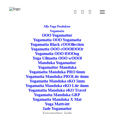
Alla Yoga Produkter
Yogamatta
OOO Yogamattor
Yogamatta OOO Yogamatta
Yogamatta Black cOOOllection
Yogamatta OOO cOOOlOOOr
Yogamatta OOO lOOOng
Yoga Ullmatta OOO wOOOl
Manduka Yogamattor
Yogamattor Manduka
Yogamatta Jade
Yogamatta Manduka PRO 6mm
Yogamatta Manduka PROLite 4mm
Yogamatta Manduka eKO 5mm
Harmony Olive Green
Yogamatta Manduka eKO Lite 4mm
Yogamatta Manduka eKO Travel
X-Long
Yogamatta Manduka GRP
Yogamatta Manduka X Mat
Yoga Mattvätt
1.200,00
kr
Jade Yogamattor
Yogamattor Jade