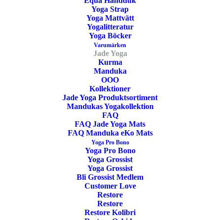
Equa Handduk
Yoga Strap
Yoga Mattvätt
Yogalitteratur
Yoga Böcker
Varumärken
Jade Yoga
Kurma
Manduka
OOO
Ekologisk Produkt
Kollektioner
Jade Yoga Produktsortiment
Mandukas Yogakollektion
FAQ
FAQ Jade Yoga Mats
FAQ Manduka eKo Mats
Yoga Pro Bono
Yoga Pro Bono
Yoga Grossist
Yoga Grossist
Naturgummi
Bli Grossist Medlem
Customer Love
Restore
Restore
Restore Kolibri