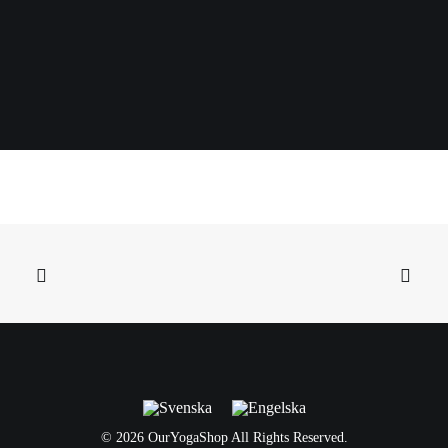
©
2026 OurYogaShop All Rights Reserved.