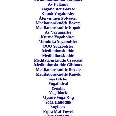
Av Fyllning
Yogabolster Bovete
Kapok Yogabolster
Återvunnen Polyester
I lager (kan restnoteras)
Meditationskudde Bovete
Meditationskudde Kapok
Av Varumärke
Yogamatta
Kurma Yogabolster
LÄGG TILL I VARUKORG
Manduka
Manduka Yogabolster
OOO Yogabolster
X
Meditationskudde
Mat
Meditationskudde
Meditationskudde Crescent
Artikelnummer
MD16021
-
Meditationskudde Gibbous
Kategorier
Yogamatta
,
Manduka
,
Yogamattor
Meditationskudde Bovete
Black
Meditationskudde Kapok
Manduka
,
Black Friday
,
Yogamatta
mängd
Yoga Tillbehör
Manduka X Mat
Yogafodral
Yogafilt
Etiketter
Manduka X Mat
,
TPE Yogamatta
,
Yogablock
Mysore Yoga Rug
Fitnessmatta
,
Standard Size Yoga Mat
Yoga Handduk
yogitoes
Equa Mat Towel