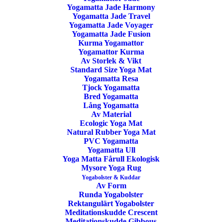
Yogamatta Manduka X
Yogamatta Jade Harmony
Yogamatta Jade Travel
Yogamatta Jade Voyager
Mat – Black
Yogamatta Jade Fusion
Kurma Yogamattor
Yogamattor Kurma
700,00
kr
Av Storlek & Vikt
Det
Det
590,00
kr
Standard Size Yoga Mat
Yogamatta Resa
ursprungliga
nuvarande
Tjock Yogamatta
priset
Översikt
priset
Bred Yogamatta
Lång Yogamatta
var:
är:
Av Material
Yogamatta Manduka X Mat – Black – För mångsidig
700,00kr.
590,00kr.
Ecologic Yoga Mat
användning, bärbar för användning i gymmet, utomhus, på
Natural Rubber Yoga Mat
PVC Yogamatta
studion och i hemmet. Tjock och dämpande för leder och
Yogamatta Ull
Yoga Matta Fårull Ekologisk
komfort. Hygienisk cellkonstruktion med stängda celler.
Mysore Yoga Rug
Giftfri, miljövänlig tillverkning, 100% latexfri.
Yogabolster & Kuddar
Av Form
Runda Yogabolster
Rektangulärt Yogabolster
Meditationskudde Crescent
Meditationskudde Gibbous