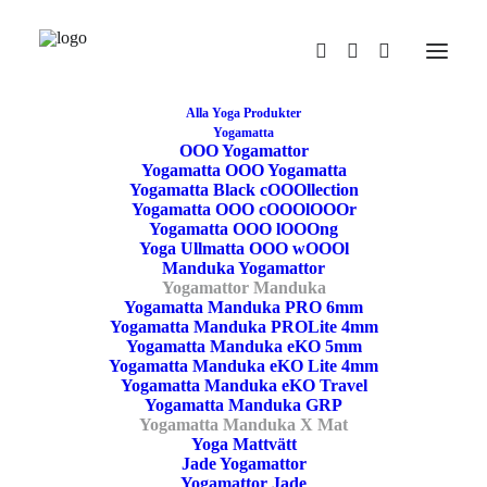
Alla Yoga Produkter
Yogamatta
OOO Yogamattor
Yogamatta OOO Yogamatta
Yogamatta Black cOOOllection
REA!
Yogamatta OOO cOOOlOOOr
Yogamatta OOO lOOOng
Yoga Ullmatta OOO wOOOl
Manduka Yogamattor
Yogamattor Manduka
Yogamatta Manduka PRO 6mm
Yogamatta Manduka PROLite 4mm
Yogamatta Manduka eKO 5mm
Yogamatta Manduka eKO Lite 4mm
Yogamatta Manduka eKO Travel
Yogamatta Manduka GRP
Yogamatta Manduka X Mat
Yoga Mattvätt
Jade Yogamattor
Yogamattor Jade