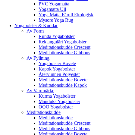
PVC Yogamatta
Yogamatta Ull
Yoga Matta Fårull Ekologisk
Mysore Yoga Rug
Yogabolster & Kuddar
Av Form
Runda Yogabolster
Rektangulärt Yogabolster
Meditationskudde Crescent
Meditationskudde Gibbous
Av Fyllning
Yogabolster Bovete
Kapok Yogabolster
Återvunnen Polyester
Meditationskudde Bovete
Meditationskudde Kapok
Av Varumärke
Kurma Yogabolster
Manduka Yogabolster
OOO Yogabolster
Meditationskudde
Meditationskudde
Meditationskudde Crescent
Meditationskudde Gibbous
Meditationskudde Bovete