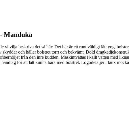
 - Manduka
lle vi vilja beskriva det så här: Det här är ett runt väldigt lätt yogabols
kyddar och håller bolstret torrt och bekvämt. Dold dragkedjekonstrukti
ofiberhöljet från den inre kudden. Maskintvättas i kallt vatten med likna
handtag för att lätt kunna bära med bolstret. Logodetaljer i faux mock