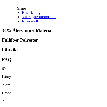
Manduka
mängd
Share
Beskrivning
Ytterligare information
Reviews
0
30% Återvunnet Material
Fullfiber Polyester
Lättvikt
FAQ
69
cm
Längd
23
cm
Bredd
23
cm