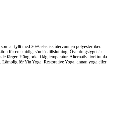
ter som är fyllt med 30% elastisk återvunnen polyesterfiber.
on för en smidig, sömlös tillslutning. Överdragstyget är
nde färger. Hängtorka i låg temperatur. Alternativt torktumla
a. Lämplig för Yin Yoga, Restorative Yoga, annan yoga eller