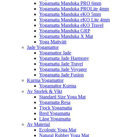
Yogamatta Manduka PRO 6mm
Yogamatta Manduka PROLite 4mm
Yogamatta Manduka eKO 5mm
Yogamatta Manduka eKO Lite 4mm
Yogamatta Manduka eKO Travel
Yogamatta Manduka GRP
Yogamatta Manduka X Mat
Yoga Mattvätt
Jade Yogamattor
Yogamattor Jade
Yogamatta Jade Harmony
Yogamatta Jade Travel
Yogamatta Jade Voyager
Yogamatta Jade Fusion
Kurma Yogamattor
Yogamattor Kurma
Av Storlek & Vikt
Standard Size Yoga Mat
Yogamatta Resa
Tjock Yogamatta
Bred Yogamatta
Lång Yogamatta
Av Material
Ecologic Yoga Mat
Natural Rubber Yoga Mat