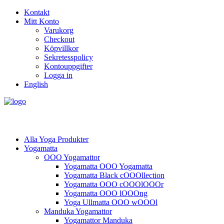
Kontakt
Mitt Konto
Varukorg
Checkout
Köpvillkor
Sekretesspolicy
Kontouppgifter
Logga in
English
Alla Yoga Produkter
Yogamatta
OOO Yogamattor
Yogamatta OOO Yogamatta
Yogamatta Black cOOOllection
Yogamatta OOO cOOOlOOOr
Yogamatta OOO lOOOng
Yoga Ullmatta OOO wOOOl
Manduka Yogamattor
Yogamattor Manduka