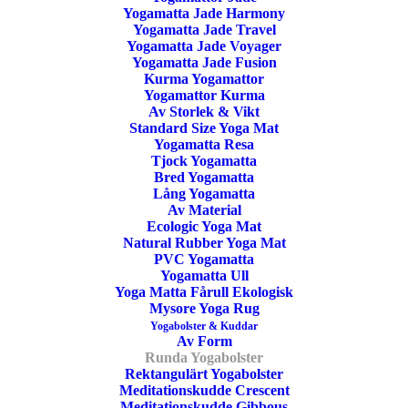
895,00
kr
Yogamatta Jade Harmony
Yogamatta Jade Travel
Yogabolster Rund Vit Kapok OOO är ett handgjort
Yogamatta Jade Voyager
Yogamatta Jade Fusion
elastiskt lättvikts yogabolster som skapar stabilitet och
Kurma Yogamattor
fjädring till dina yogapositioner.
Yogamattor Kurma
Av Storlek & Vikt
Standard Size Yoga Mat
69cm x 23cm x 23cm
Yogamatta Resa
Tjock Yogamatta
I lager
Bred Yogamatta
Lång Yogamatta
Av Material
Yogabolster
Ecologic Yoga Mat
LÄGG TILL I VARUKORG
Rund
Natural Rubber Yoga Mat
PVC Yogamatta
Vit
Yogamatta Ull
Yoga Matta Fårull Ekologisk
Kapok
Mysore Yoga Rug
Artikelnummer
OOO4101
OOO
Yogabolster & Kuddar
Kategorier
OOO Yogabolster
Av Form
,
Yogabolster &
mängd
Runda Yogabolster
Kuddar
,
Runda Yogabolster
,
OOO
,
Rektangulärt Yogabolster
Meditationskudde Crescent
Kapok Yogabolster
Meditationskudde Gibbous