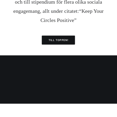
och till stipendium för flera olika sociala
engagemang, allt under citatet:“Keep Your
Circles Positive”
TILL TOPPEN!